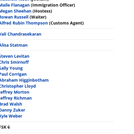
Maile Flanagan
(Immigration Officer)
Megan Sheehan
(Hostess)
Rowan Russell
(Waiter)
Alfred Rubin Thompson
(Customs Agent)
Vali Chandrasekaran
Alisa Statman
Steven Levitan
Chris Smirnoff
Sally Young
Paul Corrigan
Abraham Higginbotham
Christopher Lloyd
Jeffrey Morton
Jeffrey Richman
Brad Walsh
Danny Zuker
Kyle Weber
FSK 6