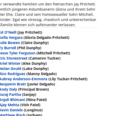
r verwandte Familien um den Patriarchen Jay Pritchett.
sentlich jüngeren Kolumbianerin Gloria und ihrem Sohn
er Ehe, Claire und sein homosexueller Sohn Mitchell,
Kinder. Egal wie stressig, chaotisch und unberechenbar
ßfamilie können sich aufeinander verlassen.
Ed O'Neill
(Jay Pritchett)
Sofía Vergara
(Gloria Delgado-Pritchett)
Julie Bowen
(Claire Dunphy)
Ty Burrell
(Phil Dunphy)
Jesse Tyler Ferguson
(Mitchell Pritchett)
Eric Stonestreet
(Cameron Tucker)
Ariel Winter
(Alex Dunphy)
Nolan Gould
(Luke Dunphy)
Rico Rodriguez
(Manny Delgado)
Aubrey Anderson-Emmons
(Lily Tucker-Pritchett)
Benjamin Bratt
(Javier Delgado)
Andy Daly
(Principal Brown)
Suraj Partha
(Sanjay)
Anjali Bhimani
(Nina Patel)
Ajay Mehta
(Vish Patel)
Kevin Daniels
(Longinus)
Matthew Risch
(Jotham)