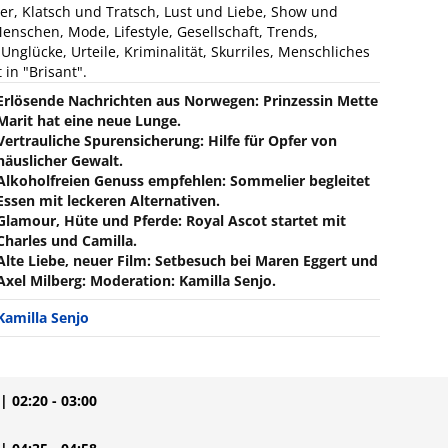
ter, Klatsch und Tratsch, Lust und Liebe, Show und
nschen, Mode, Lifestyle, Gesellschaft, Trends,
nglücke, Urteile, Kriminalität, Skurriles, Menschliches
 in "Brisant".
Erlösende Nachrichten aus Norwegen: Prinzessin Mette
Marit hat eine neue Lunge.
Vertrauliche Spurensicherung: Hilfe für Opfer von
häuslicher Gewalt.
Alkoholfreien Genuss empfehlen: Sommelier begleitet
Essen mit leckeren Alternativen.
Glamour, Hüte und Pferde: Royal Ascot startet mit
Charles und Camilla.
Alte Liebe, neuer Film: Setbesuch bei Maren Eggert und
Axel Milberg: Moderation: Kamilla Senjo.
Kamilla Senjo
| 02:20 - 03:00