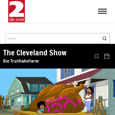
Search
The Cleveland Show
Aus den Le
Zum 
Die Truthahnfarm