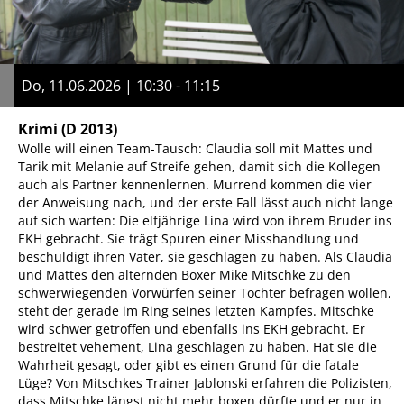
Do, 11.06.2026 | 10:30 - 11:15
Krimi
(D 2013)
Wolle will einen Team-Tausch: Claudia soll mit Mattes und
Tarik mit Melanie auf Streife gehen, damit sich die Kollegen
auch als Partner kennenlernen. Murrend kommen die vier
der Anweisung nach, und der erste Fall lässt auch nicht lange
auf sich warten: Die elfjährige Lina wird von ihrem Bruder ins
EKH gebracht. Sie trägt Spuren einer Misshandlung und
beschuldigt ihren Vater, sie geschlagen zu haben. Als Claudia
und Mattes den alternden Boxer Mike Mitschke zu den
schwerwiegenden Vorwürfen seiner Tochter befragen wollen,
steht der gerade im Ring seines letzten Kampfes. Mitschke
wird schwer getroffen und ebenfalls ins EKH gebracht. Er
bestreitet vehement, Lina geschlagen zu haben. Hat sie die
Wahrheit gesagt, oder gibt es einen Grund für die fatale
Lüge? Von Mitschkes Trainer Jablonski erfahren die Polizisten,
dass Mitschke längst nicht mehr boxen dürfte und er nur in