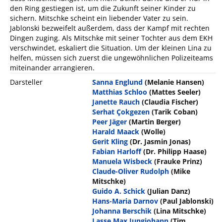
den Ring gestiegen ist, um die Zukunft seiner Kinder zu
sichern. Mitschke scheint ein liebender Vater zu sein.
Jablonski bezweifelt außerdem, dass der Kampf mit rechten
Dingen zuging. Als Mitschke mit seiner Tochter aus dem EKH
verschwindet, eskaliert die Situation. Um der kleinen Lina zu
helfen, müssen sich zuerst die ungewöhnlichen Polizeiteams
miteinander arrangieren.
Darsteller
Sanna Englund
(Melanie Hansen)
Matthias Schloo
(Mattes Seeler)
Janette Rauch
(Claudia Fischer)
Serhat Çokgezen
(Tarik Coban)
Peer Jäger
(Martin Berger)
Harald Maack
(Wolle)
Gerit Kling
(Dr. Jasmin Jonas)
Fabian Harloff
(Dr. Philipp Haase)
Manuela Wisbeck
(Frauke Prinz)
Claude-Oliver Rudolph
(Mike
Mitschke)
Guido A. Schick
(Julian Danz)
Hans-Maria Darnov
(Paul Jablonski)
Johanna Berschik
(Lina Mitschke)
Lasse Max Jungjohann
(Tim