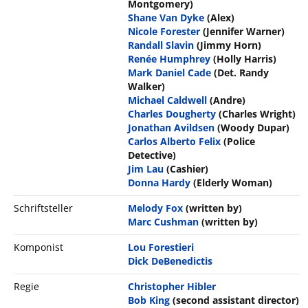
Montgomery)
Shane Van Dyke
(Alex)
Nicole Forester
(Jennifer Warner)
Randall Slavin
(Jimmy Horn)
Renée Humphrey
(Holly Harris)
Mark Daniel Cade
(Det. Randy
Walker)
Michael Caldwell
(Andre)
Charles Dougherty
(Charles Wright)
Jonathan Avildsen
(Woody Dupar)
Carlos Alberto Felix
(Police
Detective)
Jim Lau
(Cashier)
Donna Hardy
(Elderly Woman)
Schriftsteller
Melody Fox
(written by)
Marc Cushman
(written by)
Komponist
Lou Forestieri
Dick DeBenedictis
Regie
Christopher Hibler
Bob King
(second assistant director)