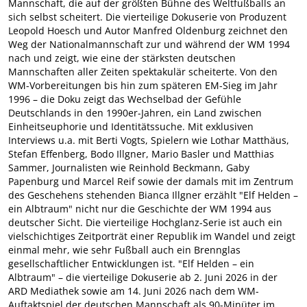
Mannschaft, die auf der größten Bühne des Weltfußballs an
sich selbst scheitert. Die vierteilige Dokuserie von Produzent
Leopold Hoesch und Autor Manfred Oldenburg zeichnet den
Weg der Nationalmannschaft zur und während der WM 1994
nach und zeigt, wie eine der stärksten deutschen
Mannschaften aller Zeiten spektakulär scheiterte. Von den
WM-Vorbereitungen bis hin zum späteren EM-Sieg im Jahr
1996 – die Doku zeigt das Wechselbad der Gefühle
Deutschlands in den 1990er-Jahren, ein Land zwischen
Einheitseuphorie und Identitätssuche. Mit exklusiven
Interviews u.a. mit Berti Vogts, Spielern wie Lothar Matthäus,
Stefan Effenberg, Bodo Illgner, Mario Basler und Matthias
Sammer, Journalisten wie Reinhold Beckmann, Gaby
Papenburg und Marcel Reif sowie der damals mit im Zentrum
des Geschehens stehenden Bianca Illgner erzählt "Elf Helden –
ein Albtraum" nicht nur die Geschichte der WM 1994 aus
deutscher Sicht. Die vierteilige Hochglanz-Serie ist auch ein
vielschichtiges Zeitporträt einer Republik im Wandel und zeigt
einmal mehr, wie sehr Fußball auch ein Brennglas
gesellschaftlicher Entwicklungen ist. "Elf Helden – ein
Albtraum" – die vierteilige Dokuserie ab 2. Juni 2026 in der
ARD Mediathek sowie am 14. Juni 2026 nach dem WM-
Auftaktspiel der deutschen Mannschaft als 90-Minüter im