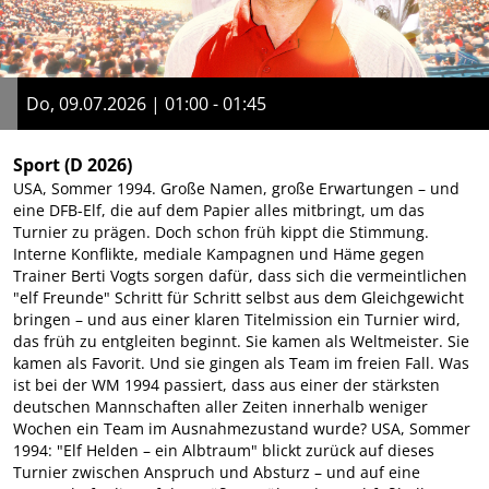
Do, 09.07.2026 | 01:00 - 01:45
Sport
(D 2026)
USA, Sommer 1994. Große Namen, große Erwartungen – und
eine DFB-Elf, die auf dem Papier alles mitbringt, um das
Turnier zu prägen. Doch schon früh kippt die Stimmung.
Interne Konflikte, mediale Kampagnen und Häme gegen
Trainer Berti Vogts sorgen dafür, dass sich die vermeintlichen
"elf Freunde" Schritt für Schritt selbst aus dem Gleichgewicht
bringen – und aus einer klaren Titelmission ein Turnier wird,
das früh zu entgleiten beginnt. Sie kamen als Weltmeister. Sie
kamen als Favorit. Und sie gingen als Team im freien Fall. Was
ist bei der WM 1994 passiert, dass aus einer der stärksten
deutschen Mannschaften aller Zeiten innerhalb weniger
Wochen ein Team im Ausnahmezustand wurde? USA, Sommer
1994: "Elf Helden – ein Albtraum" blickt zurück auf dieses
Turnier zwischen Anspruch und Absturz – und auf eine