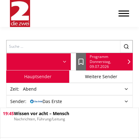
Search
Programm
Donnerstag,
Lesezeichen
09.07.2026
Hauptsender
Weitere Sender
Zeit
:
Abend
Sender:
Das Erste
19:45
Wissen vor acht – Mensch
Nachrichten, Führung/Leitung