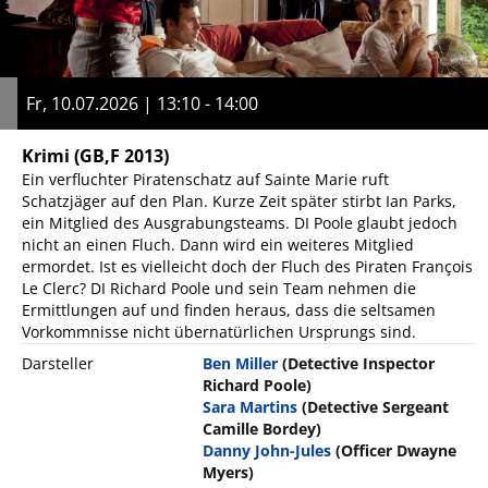
Fr, 10.07.2026 | 13:10 - 14:00
Krimi
(GB,F 2013)
Ein verfluchter Piratenschatz auf Sainte Marie ruft
Schatzjäger auf den Plan. Kurze Zeit später stirbt Ian Parks,
ein Mitglied des Ausgrabungsteams. DI Poole glaubt jedoch
nicht an einen Fluch. Dann wird ein weiteres Mitglied
ermordet. Ist es vielleicht doch der Fluch des Piraten François
Le Clerc? DI Richard Poole und sein Team nehmen die
Ermittlungen auf und finden heraus, dass die seltsamen
Vorkommnisse nicht übernatürlichen Ursprungs sind.
Darsteller
Ben Miller
(Detective Inspector
Richard Poole)
Sara Martins
(Detective Sergeant
Camille Bordey)
Danny John-Jules
(Officer Dwayne
Myers)