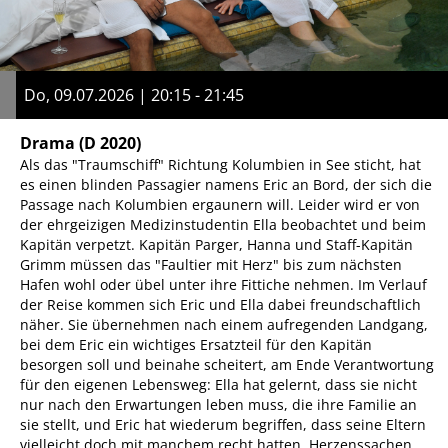
Do, 09.07.2026 | 20:15 - 21:45
Drama
(D 2020)
Als das "Traumschiff" Richtung Kolumbien in See sticht, hat
es einen blinden Passagier namens Eric an Bord, der sich die
Passage nach Kolumbien ergaunern will. Leider wird er von
der ehrgeizigen Medizinstudentin Ella beobachtet und beim
Kapitän verpetzt. Kapitän Parger, Hanna und Staff-Kapitän
Grimm müssen das "Faultier mit Herz" bis zum nächsten
Hafen wohl oder übel unter ihre Fittiche nehmen. Im Verlauf
der Reise kommen sich Eric und Ella dabei freundschaftlich
näher. Sie übernehmen nach einem aufregenden Landgang,
bei dem Eric ein wichtiges Ersatzteil für den Kapitän
besorgen soll und beinahe scheitert, am Ende Verantwortung
für den eigenen Lebensweg: Ella hat gelernt, dass sie nicht
nur nach den Erwartungen leben muss, die ihre Familie an
sie stellt, und Eric hat wiederum begriffen, dass seine Eltern
vielleicht doch mit manchem recht hatten. Herzenssachen