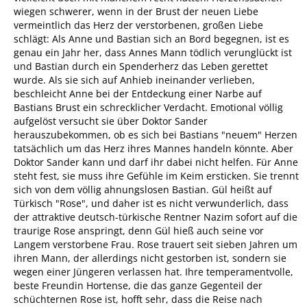
wiegen schwerer, wenn in der Brust der neuen Liebe
vermeintlich das Herz der verstorbenen, großen Liebe
schlägt: Als Anne und Bastian sich an Bord begegnen, ist es
genau ein Jahr her, dass Annes Mann tödlich verunglückt ist
und Bastian durch ein Spenderherz das Leben gerettet
wurde. Als sie sich auf Anhieb ineinander verlieben,
beschleicht Anne bei der Entdeckung einer Narbe auf
Bastians Brust ein schrecklicher Verdacht. Emotional völlig
aufgelöst versucht sie über Doktor Sander
herauszubekommen, ob es sich bei Bastians "neuem" Herzen
tatsächlich um das Herz ihres Mannes handeln könnte. Aber
Doktor Sander kann und darf ihr dabei nicht helfen. Für Anne
steht fest, sie muss ihre Gefühle im Keim ersticken. Sie trennt
sich von dem völlig ahnungslosen Bastian. Gül heißt auf
Türkisch "Rose", und daher ist es nicht verwunderlich, dass
der attraktive deutsch-türkische Rentner Nazim sofort auf die
traurige Rose anspringt, denn Gül hieß auch seine vor
Langem verstorbene Frau. Rose trauert seit sieben Jahren um
ihren Mann, der allerdings nicht gestorben ist, sondern sie
wegen einer Jüngeren verlassen hat. Ihre temperamentvolle,
beste Freundin Hortense, die das ganze Gegenteil der
schüchternen Rose ist, hofft sehr, dass die Reise nach