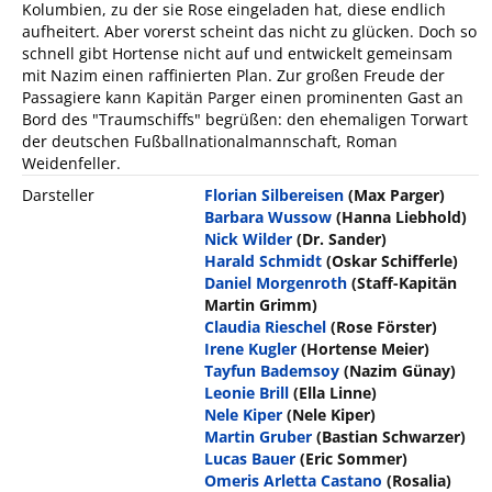
Kolumbien, zu der sie Rose eingeladen hat, diese endlich
aufheitert. Aber vorerst scheint das nicht zu glücken. Doch so
schnell gibt Hortense nicht auf und entwickelt gemeinsam
mit Nazim einen raffinierten Plan. Zur großen Freude der
Passagiere kann Kapitän Parger einen prominenten Gast an
Bord des "Traumschiffs" begrüßen: den ehemaligen Torwart
der deutschen Fußballnationalmannschaft, Roman
Weidenfeller.
Darsteller
Florian Silbereisen
(Max Parger)
Barbara Wussow
(Hanna Liebhold)
Nick Wilder
(Dr. Sander)
Harald Schmidt
(Oskar Schifferle)
Daniel Morgenroth
(Staff-Kapitän
Martin Grimm)
Claudia Rieschel
(Rose Förster)
Irene Kugler
(Hortense Meier)
Tayfun Bademsoy
(Nazim Günay)
Leonie Brill
(Ella Linne)
Nele Kiper
(Nele Kiper)
Martin Gruber
(Bastian Schwarzer)
Lucas Bauer
(Eric Sommer)
Omeris Arletta Castano
(Rosalia)