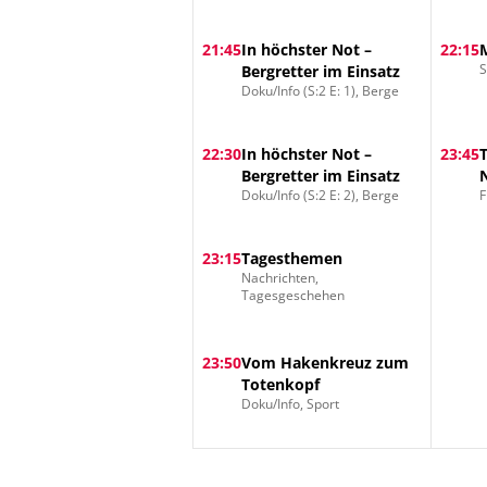
21:45
In höchster Not –
22:15
S
Bergretter im Einsatz
Doku/Info (S:2 E: 1), Berge
22:30
In höchster Not –
23:45
Bergretter im Einsatz
Doku/Info (S:2 E: 2), Berge
F
23:15
Tagesthemen
Nachrichten,
Tagesgeschehen
23:50
Vom Hakenkreuz zum
Totenkopf
Doku/Info, Sport