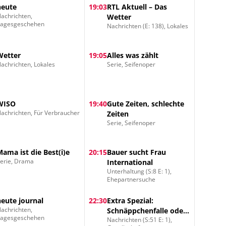
heute
19:03
RTL Aktuell – Das
achrichten,
Wetter
Tagesgeschehen
Nachrichten (E: 138), Lokales
Wetter
19:05
Alles was zählt
achrichten, Lokales
Serie, Seifenoper
WISO
19:40
Gute Zeiten, schlechte
achrichten, Für Verbraucher
Zeiten
Serie, Seifenoper
Mama ist die Best(i)e
20:15
Bauer sucht Frau
erie, Drama
International
Unterhaltung (S:8 E: 1),
Ehepartnersuche
heute journal
22:30
Extra Spezial:
achrichten,
Schnäppchenfalle oder
Tagesgeschehen
Nachrichten (S:51 E: 1),
Shoppingtraum?