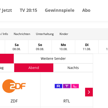
 Jetzt
TV 20:15
Gewinnspiele
Abo
 / Info
Nachrichten
Unterhaltung
Kinder
Sa
So
Mo
Di
gust
tag, 07 August
Samstag, 08 August
Sonntag, 09 August
Montag, 10 August
Dienstag, 11
08.08.
09.08.
10.08.
11.08.
1
Weitere Sender
ag
Abend
Nachts
ZDF
RTL