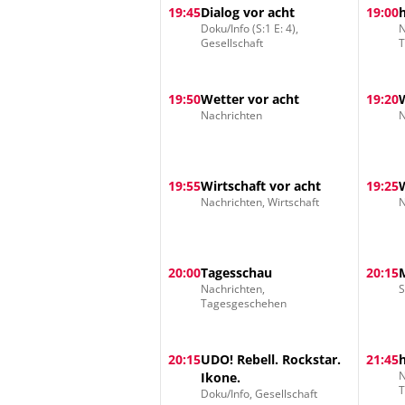
19:45
Dialog vor acht
19:00
Doku/Info (S:1 E: 4),
N
Gesellschaft
19:50
Wetter vor acht
19:20
Nachrichten
N
19:55
Wirtschaft vor acht
19:25
Nachrichten, Wirtschaft
N
20:00
Tagesschau
20:15
Nachrichten,
S
Tagesgeschehen
20:15
UDO! Rebell. Rockstar.
21:45
N
Ikone.
Doku/Info, Gesellschaft