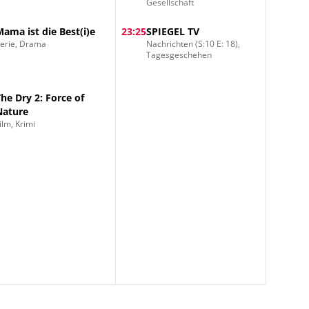
Gesellschaft
Geheimnisse der
Discounter
Mama ist die Best(i)e
23:25
SPIEGEL TV
erie, Drama
Nachrichten (S:10 E: 18),
Tagesgeschehen
The Dry 2: Force of
Nature
ilm, Krimi