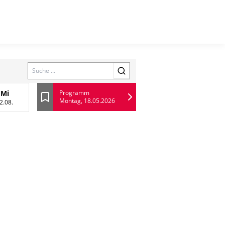
Search
Mi
Programm
Montag, 18.05.2026
 August
Mittwoch, 12 August
Lesezeichen
2.08.