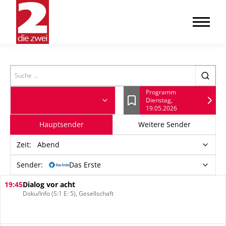
Search
Programm
Dienstag,
Lesezeichen
19.05.2026
Hauptsender
Weitere Sender
Zeit
:
Abend
Sender:
Das Erste
19:45
Dialog vor acht
Doku/Info (S:1 E: 5), Gesellschaft