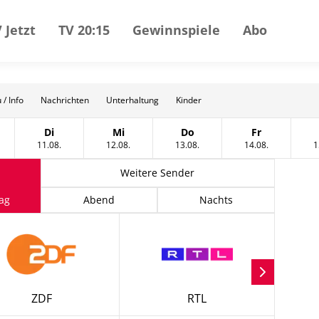
 Jetzt
TV 20:15
Gewinnspiele
Abo
 / Info
Nachrichten
Unterhaltung
Kinder
Di
Mi
Do
Fr
t
tag, 10 August
Dienstag, 11 August
Mittwoch, 12 August
Donnerstag, 13 August
Freitag, 14 A
11.08.
12.08.
13.08.
14.08.
1
Weitere Sender
ag
Abend
Nachts
ZDF
RTL