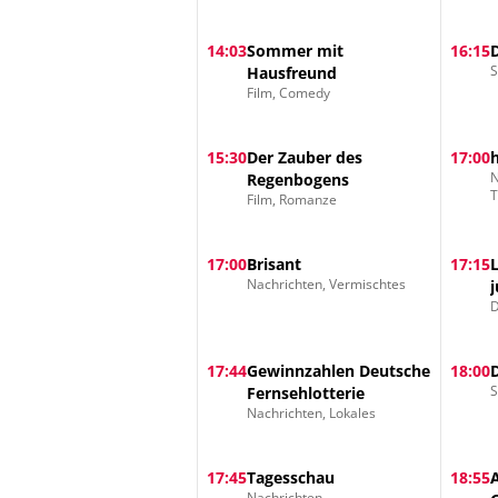
14:03
Sommer mit
16:15
S
Hausfreund
Film, Comedy
15:30
Der Zauber des
17:00
N
Regenbogens
Film, Romanze
17:00
Brisant
17:15
Nachrichten, Vermischtes
D
17:44
Gewinnzahlen Deutsche
18:00
S
Fernsehlotterie
Nachrichten, Lokales
17:45
Tagesschau
18:55
Nachrichten,