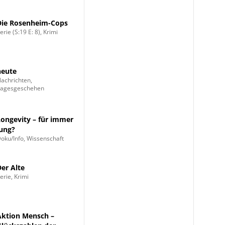
Die Rosenheim-Cops
erie (S:19 E: 8), Krimi
heute
achrichten,
Tagesgeschehen
Longevity – für immer
jung?
oku/Info, Wissenschaft
Der Alte
erie, Krimi
Aktion Mensch –