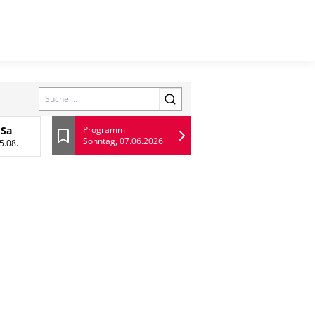
Search
Sa
Programm
Sonntag, 07.06.2026
ugust
Samstag, 15 August
Lesezeichen
5.08.