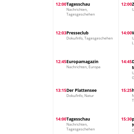
12:00
Tagesschau
12:00
Nachrichten,
U
Tagesgeschehen
12:03
Presseclub
14:00
Doku/Info, Tagesgeschehen
U
L
12:45
Europamagazin
14:45
Nachrichten, Europa
U
G
13:15
Der Plattensee
15:25
Doku/Info, Natur
N
14:00
Tagesschau
15:30
Nachrichten,
Tagesgeschehen
D