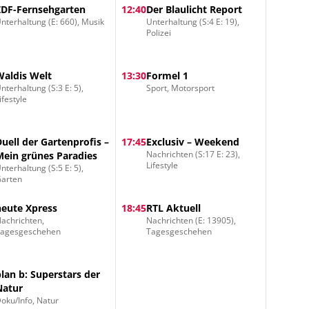
ZDF-Fernsehgarten
12:40
Der Blaulicht Report
nterhaltung (E: 660), Musik
Unterhaltung (S:4 E: 19),
Polizei
Waldis Welt
13:30
Formel 1
nterhaltung (S:3 E: 5),
Sport, Motorsport
ifestyle
Duell der Gartenprofis –
17:45
Exclusiv – Weekend
Nachrichten (S:17 E: 23),
Mein grünes Paradies
Lifestyle
nterhaltung (S:5 E: 5),
arten
heute Xpress
18:45
RTL Aktuell
achrichten,
Nachrichten (E: 13905),
Tagesgeschehen
Tagesgeschehen
plan b: Superstars der
Natur
oku/Info, Natur