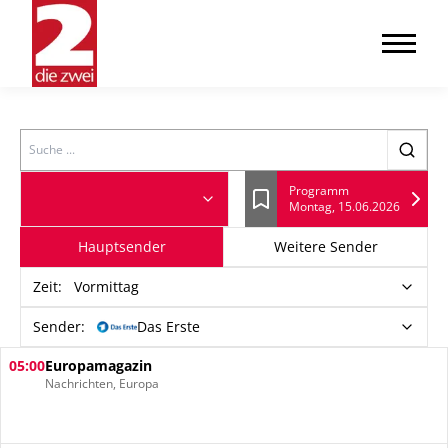
Search
Programm
Montag, 15.06.2026
Lesezeichen
Hauptsender
Weitere Sender
Zeit
:
Vormittag
Sender:
Das Erste
05:00
Europamagazin
Nachrichten, Europa