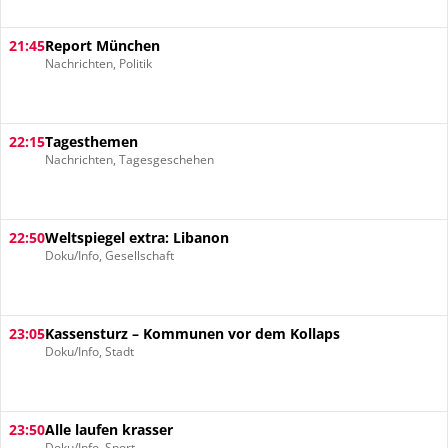
21:45
Report München
Nachrichten, Politik
22:15
Tagesthemen
Nachrichten, Tagesgeschehen
22:50
Weltspiegel extra: Libanon
Doku/Info, Gesellschaft
23:05
Kassensturz – Kommunen vor dem Kollaps
Doku/Info, Stadt
23:50
Alle laufen krasser
Doku/Info, Sport