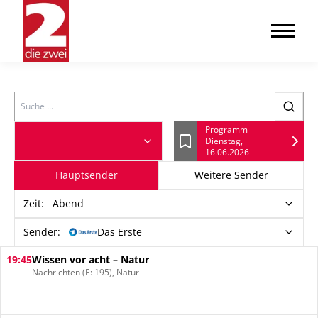
Search
Programm
Dienstag,
Lesezeichen
16.06.2026
Hauptsender
Weitere Sender
Zeit
:
Abend
Sender:
Das Erste
19:45
Wissen vor acht – Natur
Nachrichten (E: 195), Natur