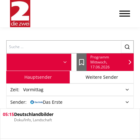
Search
Programm
Mittwoch,
Lesezeichen
17.06.2026
Hauptsender
Weitere Sender
Zeit
:
Vormittag
Sender:
Das Erste
05:15
Deutschlandbilder
Doku/Info, Landschaft