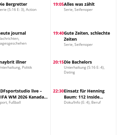
Die Bergretter
19:05
Alles was zählt
erie (S:16 E: 3), Action
Serie, Seifenoper
heute journal
19:40
Gute Zeiten, schlechte
achrichten,
Zeiten
Tagesgeschehen
Serie, Seifenoper
maybrit illner
20:15
Die Bachelors
nterhaltung, Politik
Unterhaltung (S:16 E: 4),
Dating
ZDFsportstudio live –
22:30
Einsatz für Henning
FIFA WM 2026 Kanada –
Baum: 112 Inside
port, Fußball
Doku/Info (E: 4), Beruf
Katar Vorrunde Gruppe
Feuerwehr
B