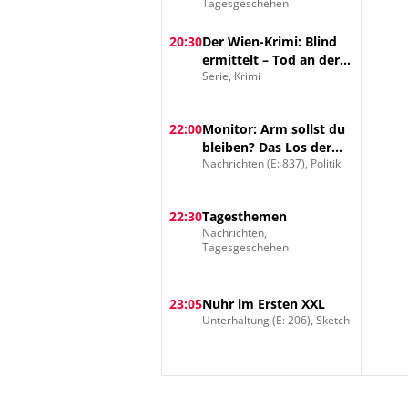
Tagesgeschehen
20:30
Der Wien-Krimi: Blind
ermittelt – Tod an der
Serie, Krimi
Donau
22:00
Monitor: Arm sollst du
bleiben? Das Los der
Nachrichten (E: 837), Politik
Herkunft
22:30
Tagesthemen
Nachrichten,
Tagesgeschehen
23:05
Nuhr im Ersten XXL
Unterhaltung (E: 206), Sketch