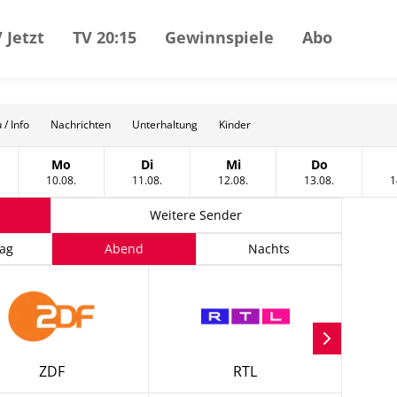
 Jetzt
TV 20:15
Gewinnspiele
Abo
 / Info
Nachrichten
Unterhaltung
Kinder
Mo
Di
Mi
Do
t
tag, 09 August
Montag, 10 August
Dienstag, 11 August
Mittwoch, 12 August
Donnerstag, 
10.08.
11.08.
12.08.
13.08.
1
Weitere Sender
ag
Abend
Nachts
ZDF
RTL