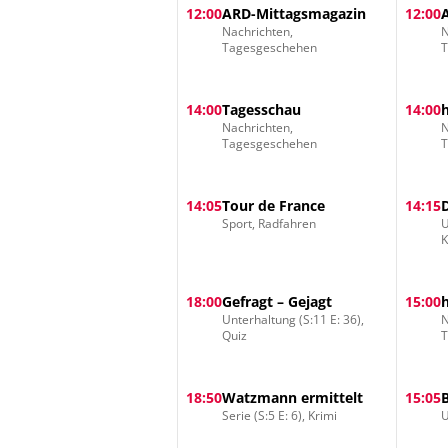
12:00
ARD-Mittagsmagazin
12:00
Nachrichten,
N
Tagesgeschehen
14:00
Tagesschau
14:00
Nachrichten,
N
Tagesgeschehen
14:05
Tour de France
14:15
Sport, Radfahren
U
18:00
Gefragt – Gejagt
15:00
Unterhaltung (S:11 E: 36),
N
Quiz
18:50
Watzmann ermittelt
15:05
Serie (S:5 E: 6), Krimi
U