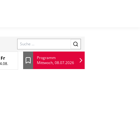
Search
Fr
Programm
Mittwoch, 08.07.2026
13 August
Freitag, 14 August
Lesezeichen
4.08.