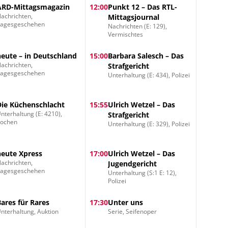
ARD-Mittagsmagazin
12:00
Punkt 12 – Das RTL-
achrichten,
Mittagsjournal
Tagesgeschehen
Nachrichten (E: 129),
Vermischtes
heute – in Deutschland
15:00
Barbara Salesch – Das
achrichten,
Strafgericht
Tagesgeschehen
Unterhaltung (E: 434), Polizei
Die Küchenschlacht
15:55
Ulrich Wetzel – Das
nterhaltung (E: 4210),
Strafgericht
Kochen
Unterhaltung (E: 329), Polizei
heute Xpress
17:00
Ulrich Wetzel – Das
achrichten,
Jugendgericht
Tagesgeschehen
Unterhaltung (S:1 E: 12),
Polizei
Bares für Rares
17:30
Unter uns
nterhaltung, Auktion
Serie, Seifenoper