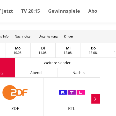
 Jetzt
TV 20:15
Gewinnspiele
Abo
 / Info
Nachrichten
Unterhaltung
Kinder
Mo
Di
Mi
Do
t
tag, 09 August
Montag, 10 August
Dienstag, 11 August
Mittwoch, 12 August
Donnerstag, 
10.08.
11.08.
12.08.
13.08.
1
Weitere Sender
ag
Abend
Nachts
ZDF
RTL