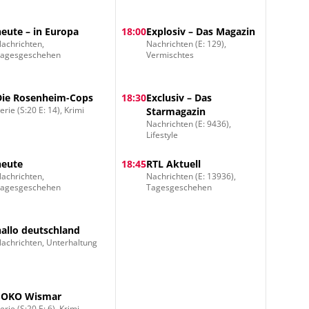
heute – in Europa
18:00
Explosiv – Das Magazin
achrichten,
Nachrichten (E: 129),
Tagesgeschehen
Vermischtes
Die Rosenheim-Cops
18:30
Exclusiv – Das
erie (S:20 E: 14), Krimi
Starmagazin
Nachrichten (E: 9436),
Lifestyle
heute
18:45
RTL Aktuell
achrichten,
Nachrichten (E: 13936),
Tagesgeschehen
Tagesgeschehen
hallo deutschland
achrichten, Unterhaltung
SOKO Wismar
erie (S:20 E: 6), Krimi