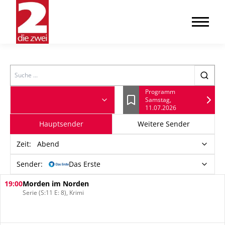
Search
Programm
Samstag,
Lesezeichen
11.07.2026
Hauptsender
Weitere Sender
Zeit
:
Abend
Sender:
Das Erste
19:00
Morden im Norden
Serie (S:11 E: 8), Krimi