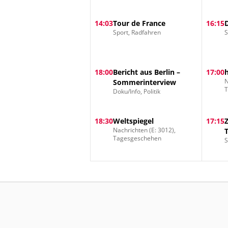
14:03
Tour de France
16:15
Sport, Radfahren
S
18:00
Bericht aus Berlin –
17:00
N
Sommerinterview
Doku/Info, Politik
18:30
Weltspiegel
17:15
Nachrichten (E: 3012),
Tagesgeschehen
S