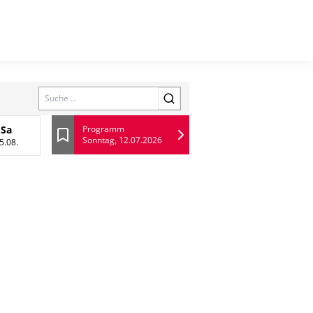
Search
Sa
Programm
Sonntag, 12.07.2026
ugust
Samstag, 15 August
Lesezeichen
5.08.