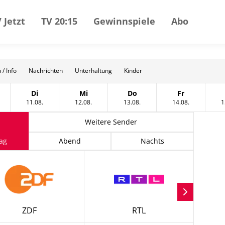
 Jetzt
TV 20:15
Gewinnspiele
Abo
 / Info
Nachrichten
Unterhaltung
Kinder
Di
Mi
Do
Fr
t
tag, 10 August
Dienstag, 11 August
Mittwoch, 12 August
Donnerstag, 13 August
Freitag, 14 A
11.08.
12.08.
13.08.
14.08.
1
Weitere Sender
ag
Abend
Nachts
ZDF
RTL