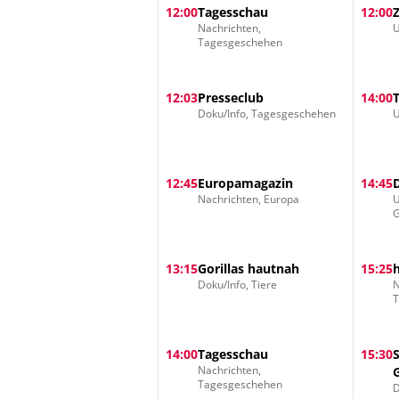
12:00
Tagesschau
12:00
Nachrichten,
U
Tagesgeschehen
12:03
Presseclub
14:00
Doku/Info, Tagesgeschehen
U
12:45
Europamagazin
14:45
Nachrichten, Europa
U
G
13:15
Gorillas hautnah
15:25
Doku/Info, Tiere
N
14:00
Tagesschau
15:30
Nachrichten,
Tagesgeschehen
D