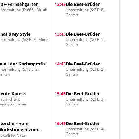
ZDF-Fernsehgarten
12:45
Die Beet-Brüder
nterhaltung (E: 665), Musik
Unterhaltung (S:2 E: 8),
Garten
That's My Style
13:45
Die Beet-Brüder
nterhaltung (S:2 E: 2), Mode
Unterhaltung (S:3 E: 1),
Garten
Duell der Gartenprofis
14:45
Die Beet-Brüder
nterhaltung (S:10 E: 2),
Unterhaltung (S:3 E: 2),
arten
Garten
heute Xpress
15:45
Die Beet-Brüder
achrichten,
Unterhaltung (S:3 E: 3),
Tagesgeschehen
Garten
Störche – vom
16:45
Die Beet-Brüder
Unterhaltung (S:3 E: 4),
Glücksbringer zum
Garten
oku/Info, Natur
Störenfried?