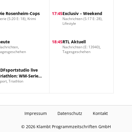
Die Rosenheim-Cops
17:45
Exclusiv – Weekend
erie (S:20 E: 18), Krimi
Nachrichten (S:17 E: 28),
Lifestyle
heute
18:45
RTL Aktuell
achrichten,
Nachrichten (E: 13940),
Tagesgeschehen
Tagesgeschehen
ZDFsportstudio live
Triathlon: WM-Serie
port, Triathlon
Mixed Staffel
Impressum
Datenschutz
Kontakt
©
2026
Klambt Programmzeitschriften GmbH