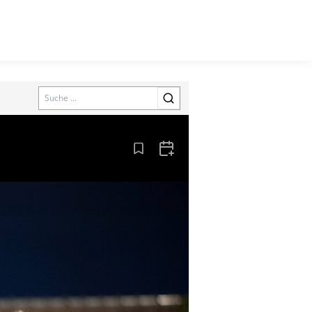
Search
Aus den Lesezeichen entfernen
Zum Kalender hinzufügen