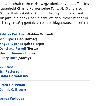
om-Landschaft nicht mehr wegzudenken. Von Staffel eins
Frauenheld Charlie Harper seine Fans. Ab Staffel neun
Schmidt alias Ashton Kutcher das Zepter. Immer mit
ohn Jake, die dank Charlie bzw. Walden immer wieder in
ich regelmäßig geniale verbale Schlagabtäusche liefern
Ashton Kutcher
(Walden Schmidt)
Jon Cryer
(Alan Harper)
Angus T. Jones
(Jake Harper)
Conchata Ferrell
(Berta)
Marilu Henner
(Linda)
Hilary Duff
(Stacey)
Don Reo
Jim Patterson
Eddie Gorodetsky
Grant Geissman
Dennis C. Brown
James Widdoes