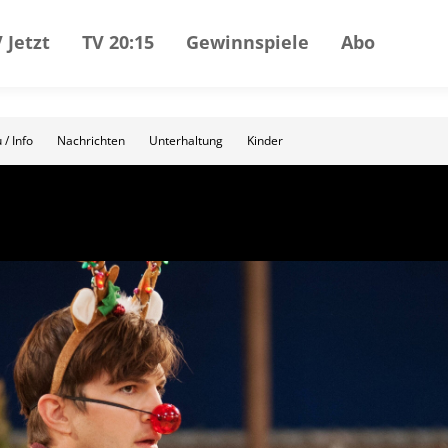
 Jetzt
TV 20:15
Gewinnspiele
Abo
 / Info
Nachrichten
Unterhaltung
Kinder