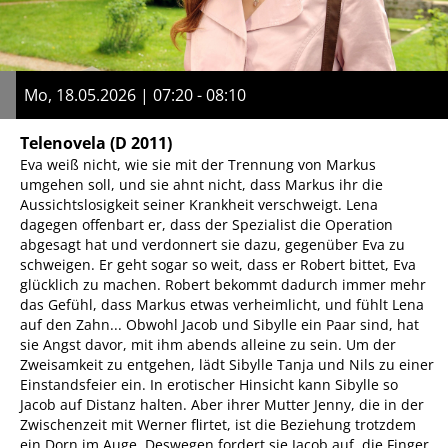
Mo, 18.05.2026 | 07:20 - 08:10
Telenovela
(D 2011)
Eva weiß nicht, wie sie mit der Trennung von Markus
umgehen soll, und sie ahnt nicht, dass Markus ihr die
Aussichtslosigkeit seiner Krankheit verschweigt. Lena
dagegen offenbart er, dass der Spezialist die Operation
abgesagt hat und verdonnert sie dazu, gegenüber Eva zu
schweigen. Er geht sogar so weit, dass er Robert bittet, Eva
glücklich zu machen. Robert bekommt dadurch immer mehr
das Gefühl, dass Markus etwas verheimlicht, und fühlt Lena
auf den Zahn... Obwohl Jacob und Sibylle ein Paar sind, hat
sie Angst davor, mit ihm abends alleine zu sein. Um der
Zweisamkeit zu entgehen, lädt Sibylle Tanja und Nils zu einer
Einstandsfeier ein. In erotischer Hinsicht kann Sibylle so
Jacob auf Distanz halten. Aber ihrer Mutter Jenny, die in der
Zwischenzeit mit Werner flirtet, ist die Beziehung trotzdem
ein Dorn im Auge. Deswegen fordert sie Jacob auf, die Finger