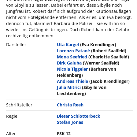
von Sibylle zu lassen. Dabei erfährt er, dass Sibylle noch
Jungfrau ist. Robert darf sich aufgrund der Kautionsauflagen
nicht vom Hotelgelände entfernen. Als er es, um Eva besorgt,
dennoch tut, alarmiert Barbara die Polizei – sie will ihn so
wieder ins Gefängnis bringen. Doch Robert kann der Gefahr
rechtzeitig entkommen.
Darsteller
Uta Kargel
(Eva Krendlinger)
Lorenzo Patané
(Robert Saalfeld)
Mona Seefried
(Charlotte Saalfeld)
Dirk Galuba
(Werner Saalfeld)
Nicola Tiggeler
(Barbara von
Heidenberg)
Andreas Thiele
(Jacob Krendlinger)
Julia Mitrici
(Sibylle von
Liechtenberg)
Schriftsteller
Christa Reeh
Regie
Dieter Schlotterbeck
Stefan Jonas
Alter
FSK 12