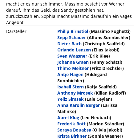
macht er es nur schlimmer. Massimo besteht vor Werner
darauf, ihm das Geld, das Sandy gestohlen hat,
zurückzuzahlen. Sophia macht Massimo daraufhin ein vages
Angebot.
Darsteller
Philip Birnstiel
(Massimo Foghetti)
Sepp Schauer
(Alfons Sonnbichler)
Dieter Bach
(Christoph Saalfeld)
Orlando Lenzen
(Elias Jakobi)
Sven Waasner
(Erik Klee)
Johanna Graen
(Fanny Schätzl)
Thimo Meitner
(Fritz Drechsler)
Antje Hagen
(Hildegard
Sonnbichler)
Isabell Stern
(Katja Saalfeld)
Anthony Mrosek
(Kilian Rudloff)
Yeliz Simsek
(Lale Ceylan)
Anna Karolin Berger
(Larissa
Mahnke)
Aurel Klug
(Leo Neubach)
Frederik Bott
(Marlon Ständler)
Soraya Bouabsa
(Olivia Jakobi)
Krista Birkner
(Sophia Wagner)