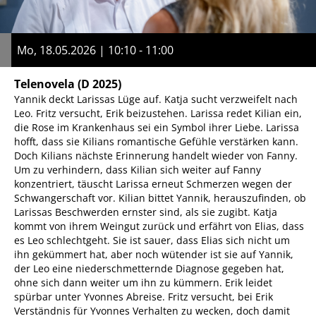
Mo, 18.05.2026 | 10:10 - 11:00
Telenovela
(D 2025)
Yannik deckt Larissas Lüge auf. Katja sucht verzweifelt nach
Leo. Fritz versucht, Erik beizustehen. Larissa redet Kilian ein,
die Rose im Krankenhaus sei ein Symbol ihrer Liebe. Larissa
hofft, dass sie Kilians romantische Gefühle verstärken kann.
Doch Kilians nächste Erinnerung handelt wieder von Fanny.
Um zu verhindern, dass Kilian sich weiter auf Fanny
konzentriert, täuscht Larissa erneut Schmerzen wegen der
Schwangerschaft vor. Kilian bittet Yannik, herauszufinden, ob
Larissas Beschwerden ernster sind, als sie zugibt. Katja
kommt von ihrem Weingut zurück und erfährt von Elias, dass
es Leo schlechtgeht. Sie ist sauer, dass Elias sich nicht um
ihn gekümmert hat, aber noch wütender ist sie auf Yannik,
der Leo eine niederschmetternde Diagnose gegeben hat,
ohne sich dann weiter um ihn zu kümmern. Erik leidet
spürbar unter Yvonnes Abreise. Fritz versucht, bei Erik
Verständnis für Yvonnes Verhalten zu wecken, doch damit