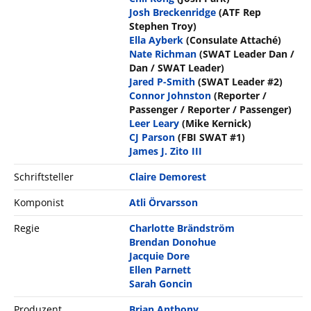
Josh Breckenridge
(ATF Rep
Stephen Troy)
Ella Ayberk
(Consulate Attaché)
Nate Richman
(SWAT Leader Dan /
Dan / SWAT Leader)
Jared P-Smith
(SWAT Leader #2)
Connor Johnston
(Reporter /
Passenger / Reporter / Passenger)
Leer Leary
(Mike Kernick)
CJ Parson
(FBI SWAT #1)
James J. Zito III
Schriftsteller
Claire Demorest
Komponist
Atli Örvarsson
Regie
Charlotte Brändström
Brendan Donohue
Jacquie Dore
Ellen Parnett
Sarah Goncin
Produzent
Brian Anthony