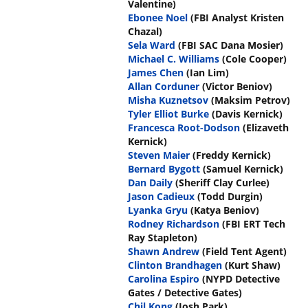
Valentine)
Ebonee Noel
(FBI Analyst Kristen
Chazal)
Sela Ward
(FBI SAC Dana Mosier)
Michael C. Williams
(Cole Cooper)
James Chen
(Ian Lim)
Allan Corduner
(Victor Beniov)
Misha Kuznetsov
(Maksim Petrov)
Tyler Elliot Burke
(Davis Kernick)
Francesca Root-Dodson
(Elizaveth
Kernick)
Steven Maier
(Freddy Kernick)
Bernard Bygott
(Samuel Kernick)
Dan Daily
(Sheriff Clay Curlee)
Jason Cadieux
(Todd Durgin)
Lyanka Gryu
(Katya Beniov)
Rodney Richardson
(FBI ERT Tech
Ray Stapleton)
Shawn Andrew
(Field Tent Agent)
Clinton Brandhagen
(Kurt Shaw)
Carolina Espiro
(NYPD Detective
Gates / Detective Gates)
Chil Kong
(Josh Park)