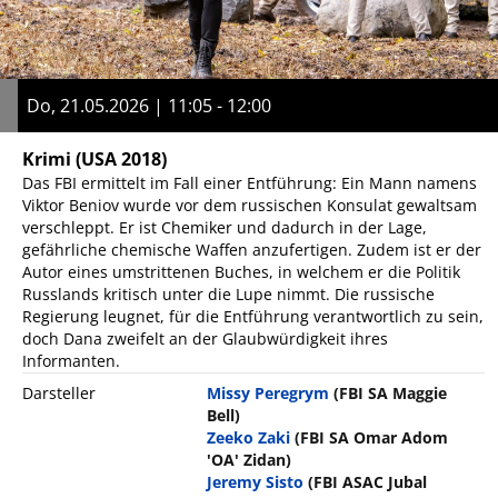
Do, 21.05.2026 | 11:05 - 12:00
Krimi
(USA 2018)
Das FBI ermittelt im Fall einer Entführung: Ein Mann namens
Viktor Beniov wurde vor dem russischen Konsulat gewaltsam
verschleppt. Er ist Chemiker und dadurch in der Lage,
gefährliche chemische Waffen anzufertigen. Zudem ist er der
Autor eines umstrittenen Buches, in welchem er die Politik
Russlands kritisch unter die Lupe nimmt. Die russische
Regierung leugnet, für die Entführung verantwortlich zu sein,
doch Dana zweifelt an der Glaubwürdigkeit ihres
Informanten.
Darsteller
Missy Peregrym
(FBI SA Maggie
Bell)
Zeeko Zaki
(FBI SA Omar Adom
'OA' Zidan)
Jeremy Sisto
(FBI ASAC Jubal