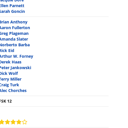
Ellen Parnett
Sarah Goncin
Brian Anthony
Aaron Fullerton
Greg Plageman
Amanda Slater
Norberto Barba
Rick Eid
Arthur W. Forney
Derek Haas
Peter Jankowski
Dick Wolf
Terry Miller
Craig Turk
Alec Chorches
FSK 12