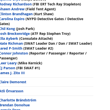
Rodney Richardson
(FBI ERT Tech Ray Stapleton)
Shawn Andrew
(Field Tent Agent)
Clinton Brandhagen
(Kurt Shaw)
Carolina Espiro
(NYPD Detective Gates / Detective
Gates)
Chil Kong
(Josh Park)
Josh Breckenridge
(ATF Rep Stephen Troy)
Ella Ayberk
(Consulate Attaché)
Nate Richman
(SWAT Leader Dan / Dan / SWAT Leader)
Jared P-Smith
(SWAT Leader #2)
Connor Johnston
(Reporter / Passenger / Reporter /
Passenger)
Leer Leary
(Mike Kernick)
CJ Parson
(FBI SWAT #1)
James J. Zito III
Claire Demorest
Atli Örvarsson
Charlotte Brändström
Brendan Donohue
Jacquie Dore