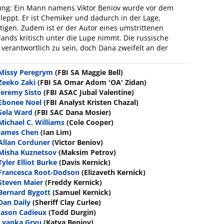
hrung: Ein Mann namens Viktor Beniov wurde vor dem
eppt. Er ist Chemiker und dadurch in der Lage,
igen. Zudem ist er der Autor eines umstrittenen
lands kritisch unter die Lupe nimmt. Die russische
 verantwortlich zu sein, doch Dana zweifelt an der
Missy Peregrym
(FBI SA Maggie Bell)
Zeeko Zaki
(FBI SA Omar Adom 'OA' Zidan)
Jeremy Sisto
(FBI ASAC Jubal Valentine)
Ebonee Noel
(FBI Analyst Kristen Chazal)
Sela Ward
(FBI SAC Dana Mosier)
Michael C. Williams
(Cole Cooper)
James Chen
(Ian Lim)
Allan Corduner
(Victor Beniov)
Misha Kuznetsov
(Maksim Petrov)
Tyler Elliot Burke
(Davis Kernick)
Francesca Root-Dodson
(Elizaveth Kernick)
Steven Maier
(Freddy Kernick)
Bernard Bygott
(Samuel Kernick)
Dan Daily
(Sheriff Clay Curlee)
Jason Cadieux
(Todd Durgin)
Lyanka Gryu
(Katya Beniov)