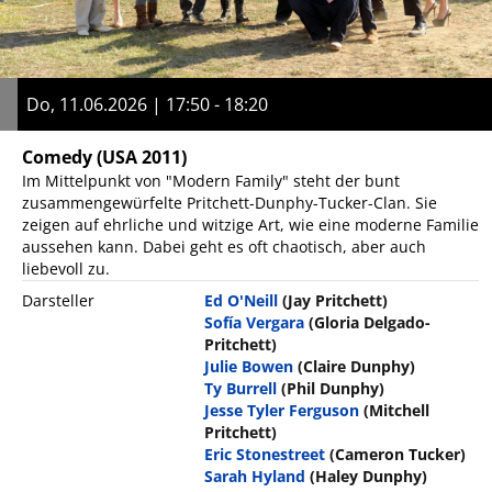
Do, 11.06.2026 | 17:50 - 18:20
Comedy
(USA 2011)
Im Mittelpunkt von "Modern Family" steht der bunt
zusammengewürfelte Pritchett-Dunphy-Tucker-Clan. Sie
zeigen auf ehrliche und witzige Art, wie eine moderne Familie
aussehen kann. Dabei geht es oft chaotisch, aber auch
liebevoll zu.
Darsteller
Ed O'Neill
(Jay Pritchett)
Sofía Vergara
(Gloria Delgado-
Pritchett)
Julie Bowen
(Claire Dunphy)
Ty Burrell
(Phil Dunphy)
Jesse Tyler Ferguson
(Mitchell
Pritchett)
Eric Stonestreet
(Cameron Tucker)
Sarah Hyland
(Haley Dunphy)