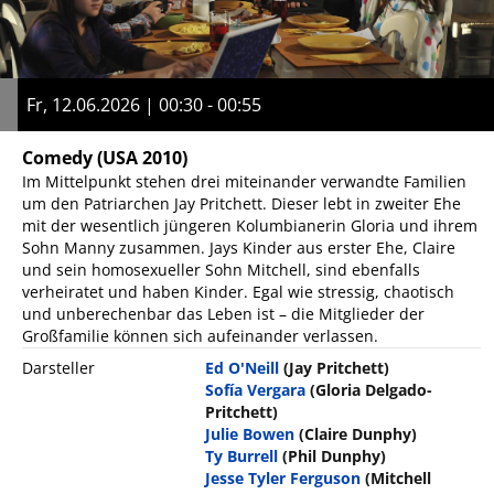
Fr, 12.06.2026 | 00:30 - 00:55
Comedy
(USA 2010)
Im Mittelpunkt stehen drei miteinander verwandte Familien
um den Patriarchen Jay Pritchett. Dieser lebt in zweiter Ehe
mit der wesentlich jüngeren Kolumbianerin Gloria und ihrem
Sohn Manny zusammen. Jays Kinder aus erster Ehe, Claire
und sein homosexueller Sohn Mitchell, sind ebenfalls
verheiratet und haben Kinder. Egal wie stressig, chaotisch
und unberechenbar das Leben ist – die Mitglieder der
Großfamilie können sich aufeinander verlassen.
Darsteller
Ed O'Neill
(Jay Pritchett)
Sofía Vergara
(Gloria Delgado-
Pritchett)
Julie Bowen
(Claire Dunphy)
Ty Burrell
(Phil Dunphy)
Jesse Tyler Ferguson
(Mitchell