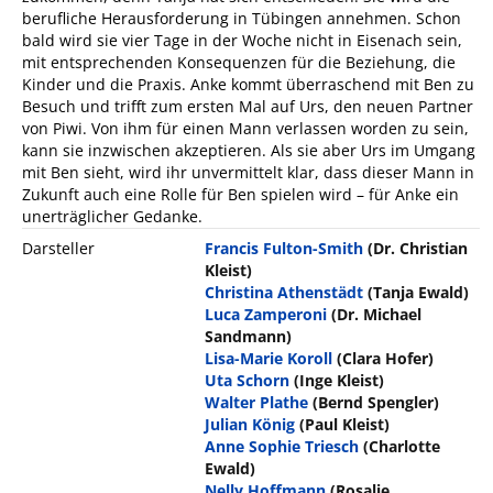
berufliche Herausforderung in Tübingen annehmen. Schon
bald wird sie vier Tage in der Woche nicht in Eisenach sein,
mit entsprechenden Konsequenzen für die Beziehung, die
Kinder und die Praxis. Anke kommt überraschend mit Ben zu
Besuch und trifft zum ersten Mal auf Urs, den neuen Partner
von Piwi. Von ihm für einen Mann verlassen worden zu sein,
kann sie inzwischen akzeptieren. Als sie aber Urs im Umgang
mit Ben sieht, wird ihr unvermittelt klar, dass dieser Mann in
Zukunft auch eine Rolle für Ben spielen wird – für Anke ein
unerträglicher Gedanke.
Darsteller
Francis Fulton-Smith
(Dr. Christian
Kleist)
Christina Athenstädt
(Tanja Ewald)
Luca Zamperoni
(Dr. Michael
Sandmann)
Lisa-Marie Koroll
(Clara Hofer)
Uta Schorn
(Inge Kleist)
Walter Plathe
(Bernd Spengler)
Julian König
(Paul Kleist)
Anne Sophie Triesch
(Charlotte
Ewald)
Nelly Hoffmann
(Rosalie