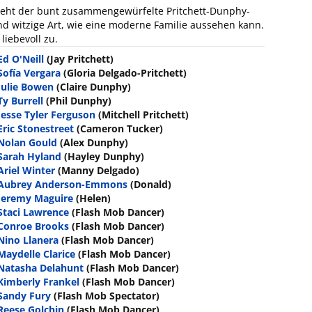
teht der bunt zusammengewürfelte Pritchett-Dunphy-
und witzige Art, wie eine moderne Familie aussehen kann.
liebevoll zu.
Ed O'Neill
(Jay Pritchett)
Sofía Vergara
(Gloria Delgado-Pritchett)
Julie Bowen
(Claire Dunphy)
Ty Burrell
(Phil Dunphy)
Jesse Tyler Ferguson
(Mitchell Pritchett)
Eric Stonestreet
(Cameron Tucker)
Nolan Gould
(Alex Dunphy)
Sarah Hyland
(Hayley Dunphy)
Ariel Winter
(Manny Delgado)
Aubrey Anderson-Emmons
(Donald)
Jeremy Maguire
(Helen)
Staci Lawrence
(Flash Mob Dancer)
Conroe Brooks
(Flash Mob Dancer)
Nino Llanera
(Flash Mob Dancer)
Maydelle Clarice
(Flash Mob Dancer)
Natasha Delahunt
(Flash Mob Dancer)
Kimberly Frankel
(Flash Mob Dancer)
Sandy Fury
(Flash Mob Spectator)
Reese Golchin
(Flash Mob Dancer)