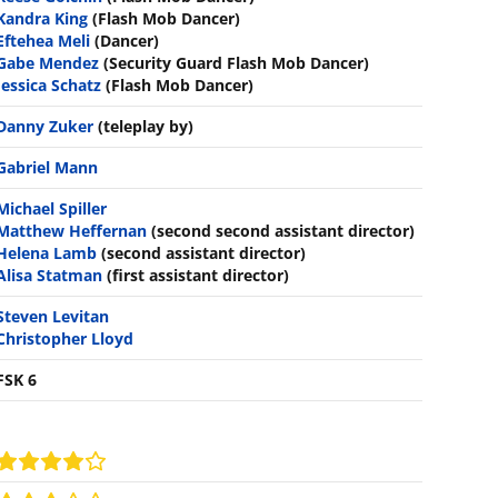
Kandra King
(Flash Mob Dancer)
Eftehea Meli
(Dancer)
Gabe Mendez
(Security Guard Flash Mob Dancer)
Jessica Schatz
(Flash Mob Dancer)
Danny Zuker
(teleplay by)
Gabriel Mann
Michael Spiller
Matthew Heffernan
(second second assistant director)
Helena Lamb
(second assistant director)
Alisa Statman
(first assistant director)
Steven Levitan
Christopher Lloyd
FSK 6