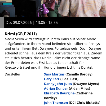
Do, 09.07.2026 | 13:05 - 13:55
Krimi
(GB,F 2011)
Nadia Selim wird erwürgt in ihrem Haus auf Sainte Marie
aufgefunden. In ihrem Mund befinden sich silberne Pennys
und unter ihrem Bett Dwaynes Polizeiausweis. Doch Dwayne
scheidet schnell aus dem Kreis der Verdächtigen aus. Zudem
stellt sich heraus, dass Nadia Selim nicht der richtige Name
der Ermordeten war. Erst Nadias Leidenschaft für
Kreuzworträtsel und ihr Hund bringen Licht ins Dunkel.
Darsteller
Sara Martins
(Camille Bordey)
Gary Carr
(Fidel Best)
Danny John-Jules
(Dwayne Myers)
Adrian Dunbar
(Aidan Miles)
Elizabeth Bourgine
(Catherine
Bordey)
John Thomson
(DCI Chris Ricketts)