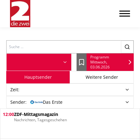
Search
Programm
Mittwoch,
Lesezeichen
03.06.2026
Hauptsender
Weitere Sender
Zeit
:
Sender:
Das Erste
12:00
ZDF-Mittagsmagazin
Nachrichten, Tagesgeschehen