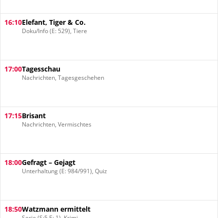
16:10
Elefant, Tiger & Co.
Doku/Info (E: 529), Tiere
17:00
Tagesschau
Nachrichten, Tagesgeschehen
17:15
Brisant
Nachrichten, Vermischtes
18:00
Gefragt – Gejagt
Unterhaltung (E: 984/991), Quiz
18:50
Watzmann ermittelt
Serie (S:5 E: 1), Krimi