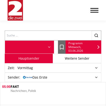
Search
Programm
Mittwoch,
Lesezeichen
03.06.2026
Hauptsender
Weitere Sender
Zeit
:
Vormittag
Sender:
Das Erste
05:00
FAKT
Nachrichten, Politik