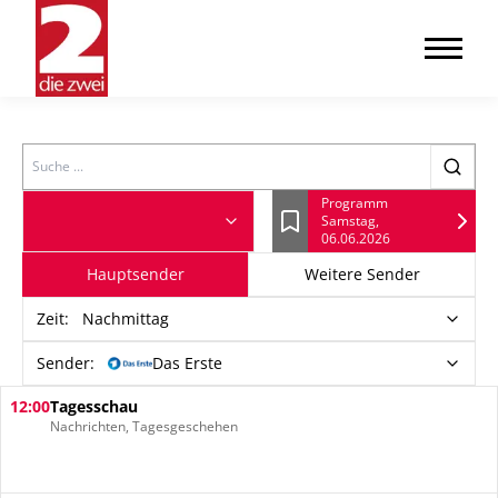
Search
Programm
Samstag,
Lesezeichen
06.06.2026
Hauptsender
Weitere Sender
Zeit
:
Nachmittag
Sender:
Das Erste
12:00
Tagesschau
Nachrichten, Tagesgeschehen