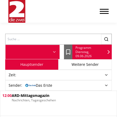
Search
Programm
Dienstag,
Lesezeichen
09.06.2026
Hauptsender
Weitere Sender
Zeit
:
Sender:
Das Erste
12:00
ARD-Mittagsmagazin
Nachrichten, Tagesgeschehen