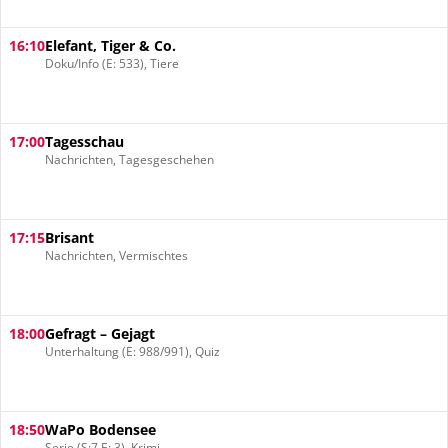
16:10
Elefant, Tiger & Co.
Doku/Info (E: 533), Tiere
17:00
Tagesschau
Nachrichten, Tagesgeschehen
17:15
Brisant
Nachrichten, Vermischtes
18:00
Gefragt – Gejagt
Unterhaltung (E: 988/991), Quiz
18:50
WaPo Bodensee
Serie (S:7 E: 3), Krimi