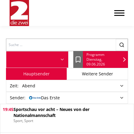
Search
Programm
Dienstag,
Lesezeichen
09.06.2026
Hauptsender
Weitere Sender
Zeit
:
Abend
Sender:
Das Erste
19:45
Sportschau vor acht – Neues von der
Nationalmannschaft
Sport, Sport