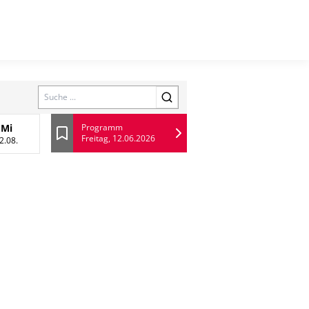
Search
Mi
Programm
Freitag, 12.06.2026
 August
Mittwoch, 12 August
Lesezeichen
2.08.