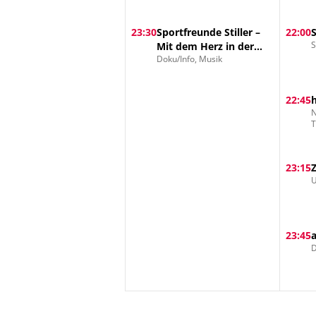
23:30
Sportfreunde Stiller –
22:00
S
Mit dem Herz in der
Doku/Info, Musik
Hand
22:45
N
23:15
U
23:45
D