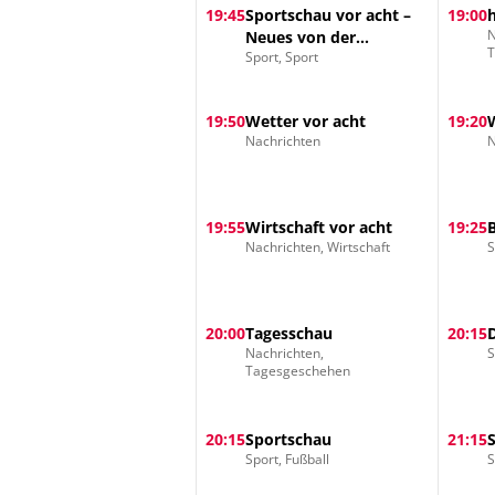
19:45
Sportschau vor acht –
19:00
N
Neues von der
Sport, Sport
Nationalmannschaft
19:50
Wetter vor acht
19:20
Nachrichten
N
19:55
Wirtschaft vor acht
19:25
Nachrichten, Wirtschaft
S
20:00
Tagesschau
20:15
Nachrichten,
S
Tagesgeschehen
20:15
Sportschau
21:15
Sport, Fußball
S