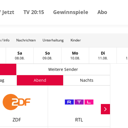
 Jetzt
TV 20:15
Gewinnspiele
Abo
 / Info
Nachrichten
Unterhaltung
Kinder
Sa
So
Mo
Di
gust
tag, 07 August
Samstag, 08 August
Sonntag, 09 August
Montag, 10 August
Dienstag, 11
08.08.
09.08.
10.08.
11.08.
1
Weitere Sender
ag
Abend
Nachts
ZDF
RTL