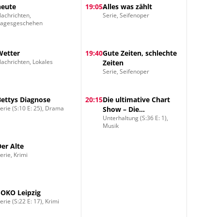
heute
19:05
Alles was zählt
achrichten,
Serie, Seifenoper
Tagesgeschehen
Wetter
19:40
Gute Zeiten, schlechte
achrichten, Lokales
Zeiten
Serie, Seifenoper
Bettys Diagnose
20:15
Die ultimative Chart
erie (S:10 E: 25), Drama
Show – Die
Unterhaltung (S:36 E: 1),
erfolgreichsten Dance
Musik
Party Hits aller Zeiten
Der Alte
erie, Krimi
SOKO Leipzig
erie (S:22 E: 17), Krimi