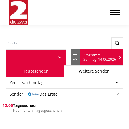
Search
Programm
Sonntag, 14.06.2026
Lesezeichen
Hauptsender
Weitere Sender
Zeit
:
Nachmittag
Sender:
Das Erste
12:00
Tagesschau
Nachrichten, Tagesgeschehen