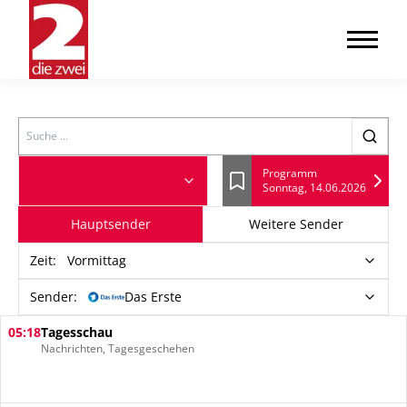
Search
Programm
Sonntag, 14.06.2026
Lesezeichen
Hauptsender
Weitere Sender
Zeit
:
Vormittag
Sender:
Das Erste
05:18
Tagesschau
Nachrichten, Tagesgeschehen