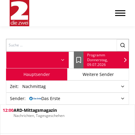
Search
Programm
Donnerstag,
Lesezeichen
09.07.2026
Hauptsender
Weitere Sender
Zeit
:
Nachmittag
Sender:
Das Erste
12:00
ARD-Mittagsmagazin
Nachrichten, Tagesgeschehen