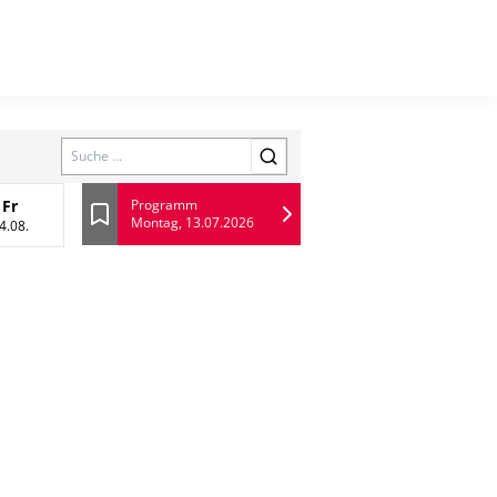
Search
Fr
Programm
Montag, 13.07.2026
13 August
Freitag, 14 August
Lesezeichen
4.08.