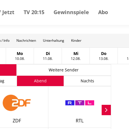
 Jetzt
TV 20:15
Gewinnspiele
Abo
 / Info
Nachrichten
Unterhaltung
Kinder
Mo
Di
Mi
Do
t
tag, 09 August
Montag, 10 August
Dienstag, 11 August
Mittwoch, 12 August
Donnerstag, 
10.08.
11.08.
12.08.
13.08.
1
Weitere Sender
ag
Abend
Nachts
ZDF
RTL