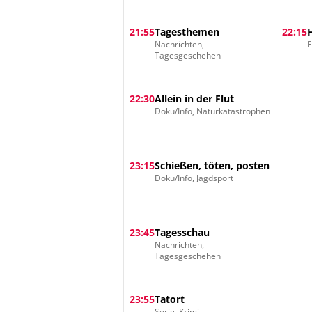
21:55
Tagesthemen
22:15
Nachrichten,
F
Tagesgeschehen
22:30
Allein in der Flut
Doku/Info, Naturkatastrophen
23:15
Schießen, töten, posten
Doku/Info, Jagdsport
23:45
Tagesschau
Nachrichten,
Tagesgeschehen
23:55
Tatort
Serie, Krimi