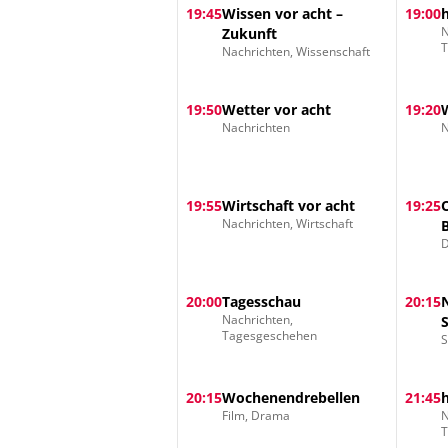
19:45
Wissen vor acht –
19:00
N
Zukunft
Nachrichten, Wissenschaft
19:50
Wetter vor acht
19:20
Nachrichten
N
19:55
Wirtschaft vor acht
19:25
Nachrichten, Wirtschaft
D
20:00
Tagesschau
20:15
Nachrichten,
Tagesgeschehen
S
20:15
Wochenendrebellen
21:45
Film, Drama
N