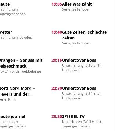
heute
19:05
Alles was zählt
achrichten,
Serie, Seifenoper
Tagesgeschehen
Wetter
19:40
Gute Zeiten, schlechte
achrichten, Lokales
Zeiten
Serie, Seifenoper
Orangen – Genuss mit
20:15
Undercover Boss
Unterhaltung (S:15 E: 1),
Beigeschmack
Undercover
oku/Info, Umweltbelange
Nord Nord Mord –
22:30
Undercover Boss
Unterhaltung (S:11 E: 5),
Sievers und der
Undercover
erie, Krimi
verlorene Hund
heute journal
23:30
SPIEGEL TV
achrichten,
Nachrichten (S:10 E: 25),
Tagesgeschehen
Tagesgeschehen