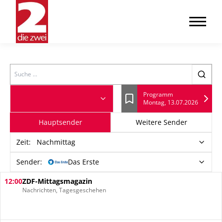
Search
Programm
Montag, 13.07.2026
Lesezeichen
Hauptsender
Weitere Sender
Zeit
:
Nachmittag
Sender:
Das Erste
12:00
ZDF-Mittagsmagazin
Nachrichten, Tagesgeschehen