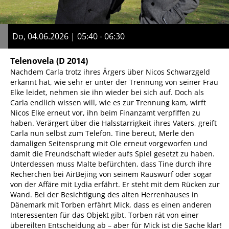
Do, 04.06.2026 | 05:40 - 06:30
Telenovela
(D 2014)
Nachdem Carla trotz ihres Ärgers über Nicos Schwarzgeld
erkannt hat, wie sehr er unter der Trennung von seiner Frau
Elke leidet, nehmen sie ihn wieder bei sich auf. Doch als
Carla endlich wissen will, wie es zur Trennung kam, wirft
Nicos Elke erneut vor, ihn beim Finanzamt verpfiffen zu
haben. Verärgert über die Halsstarrigkeit ihres Vaters, greift
Carla nun selbst zum Telefon. Tine bereut, Merle den
damaligen Seitensprung mit Ole erneut vorgeworfen und
damit die Freundschaft wieder aufs Spiel gesetzt zu haben.
Unterdessen muss Malte befürchten, dass Tine durch ihre
Recherchen bei AirBejing von seinem Rauswurf oder sogar
von der Affäre mit Lydia erfährt. Er steht mit dem Rücken zur
Wand. Bei der Besichtigung des alten Herrenhauses in
Dänemark mit Torben erfährt Mick, dass es einen anderen
Interessenten für das Objekt gibt. Torben rät von einer
übereilten Entscheidung ab – aber für Mick ist die Sache klar!