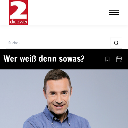
Search
Wer weiß denn sowas?
Aus den Le
Zum 