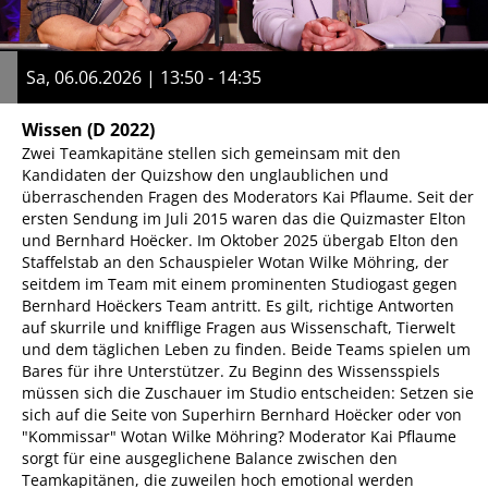
Sa, 06.06.2026 | 13:50 - 14:35
Wissen
(D 2022)
Zwei Teamkapitäne stellen sich gemeinsam mit den
Kandidaten der Quizshow den unglaublichen und
überraschenden Fragen des Moderators Kai Pflaume. Seit der
ersten Sendung im Juli 2015 waren das die Quizmaster Elton
und Bernhard Hoëcker. Im Oktober 2025 übergab Elton den
Staffelstab an den Schauspieler Wotan Wilke Möhring, der
seitdem im Team mit einem prominenten Studiogast gegen
Bernhard Hoëckers Team antritt. Es gilt, richtige Antworten
auf skurrile und knifflige Fragen aus Wissenschaft, Tierwelt
und dem täglichen Leben zu finden. Beide Teams spielen um
Bares für ihre Unterstützer. Zu Beginn des Wissensspiels
müssen sich die Zuschauer im Studio entscheiden: Setzen sie
sich auf die Seite von Superhirn Bernhard Hoëcker oder von
"Kommissar" Wotan Wilke Möhring? Moderator Kai Pflaume
sorgt für eine ausgeglichene Balance zwischen den
Teamkapitänen, die zuweilen hoch emotional werden