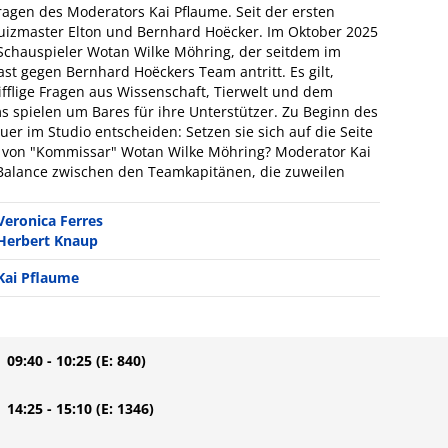
gen des Moderators Kai Pflaume. Seit der ersten
uizmaster Elton und Bernhard Hoëcker. Im Oktober 2025
 Schauspieler Wotan Wilke Möhring, der seitdem im
t gegen Bernhard Hoëckers Team antritt. Es gilt,
ifflige Fragen aus Wissenschaft, Tierwelt und dem
s spielen um Bares für ihre Unterstützer. Zu Beginn des
er im Studio entscheiden: Setzen sie sich auf die Seite
 von "Kommissar" Wotan Wilke Möhring? Moderator Kai
 Balance zwischen den Teamkapitänen, die zuweilen
Veronica Ferres
Herbert Knaup
Kai Pflaume
| 09:40 - 10:25
(E: 840)
| 14:25 - 15:10
(E: 1346)