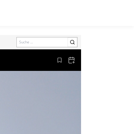
Search
Aus den Lesezeichen entfernen
Zum Kalender hinzufügen