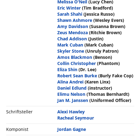
Melissa O'Neil
(Lucy Chen)
Eric Winter
(Tim Bradford)
Sarah Shahi
(Jessica Russo)
Shawn Ashmore
(Wesley Evers)
Amy Davidson
(Susanna Brown)
Zeus Mendoza
(Ritchie Brown)
Chad Addison
(Justin)
Mark Cuban
(Mark Cuban)
Skyler Stone
(Unruly Patron)
Amos Blackmon
(Benson)
Collin Christopher
(Phantom)
Eliza Shin
(Dr. Lee)
Robert Sean Burke
(Burly Fake Cop)
Alina Andrei
(Karen Linx)
Daniel Edlund
(instructor)
Elimu Nelson
(Thomas Bernhardt)
Jan M. Janssen
(Uniformed Officer)
Schriftsteller
Alexi Hawley
Racheal Seymour
Komponist
Jordan Gagne