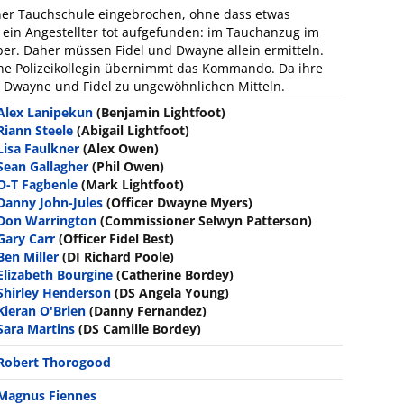
ner Tauchschule eingebrochen, ohne dass etwas
 ein Angestellter tot aufgefunden: im Tauchanzug im
ber. Daher müssen Fidel und Dwayne allein ermitteln.
ine Polizeikollegin übernimmt das Kommando. Da ihre
 Dwayne und Fidel zu ungewöhnlichen Mitteln.
Alex Lanipekun
(Benjamin Lightfoot)
Riann Steele
(Abigail Lightfoot)
Lisa Faulkner
(Alex Owen)
Sean Gallagher
(Phil Owen)
O-T Fagbenle
(Mark Lightfoot)
Danny John-Jules
(Officer Dwayne Myers)
Don Warrington
(Commissioner Selwyn Patterson)
Gary Carr
(Officer Fidel Best)
Ben Miller
(DI Richard Poole)
Elizabeth Bourgine
(Catherine Bordey)
Shirley Henderson
(DS Angela Young)
Kieran O'Brien
(Danny Fernandez)
Sara Martins
(DS Camille Bordey)
Robert Thorogood
Magnus Fiennes