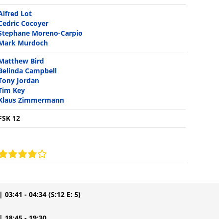
Alfred Lot
Cedric Cocoyer
Stephane Moreno-Carpio
Mark Murdoch
Matthew Bird
Belinda Campbell
Tony Jordan
Tim Key
Klaus Zimmermann
FSK 12
| 03:41 - 04:34
(S:12 E: 5)
| 18:45 - 19:30