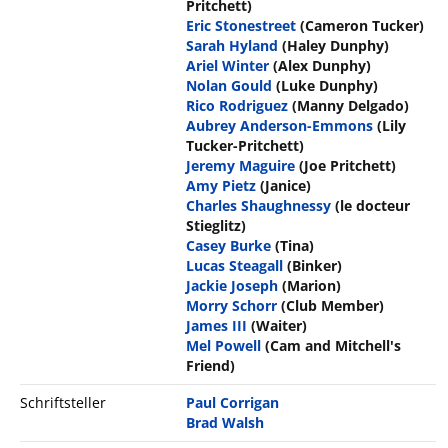
Pritchett)
Eric Stonestreet
(Cameron Tucker)
Sarah Hyland
(Haley Dunphy)
Ariel Winter
(Alex Dunphy)
Nolan Gould
(Luke Dunphy)
Rico Rodriguez
(Manny Delgado)
Aubrey Anderson-Emmons
(Lily
Tucker-Pritchett)
Jeremy Maguire
(Joe Pritchett)
Amy Pietz
(Janice)
Charles Shaughnessy
(le docteur
Stieglitz)
Casey Burke
(Tina)
Lucas Steagall
(Binker)
Jackie Joseph
(Marion)
Morry Schorr
(Club Member)
James III
(Waiter)
Mel Powell
(Cam and Mitchell's
Friend)
Schriftsteller
Paul Corrigan
Brad Walsh