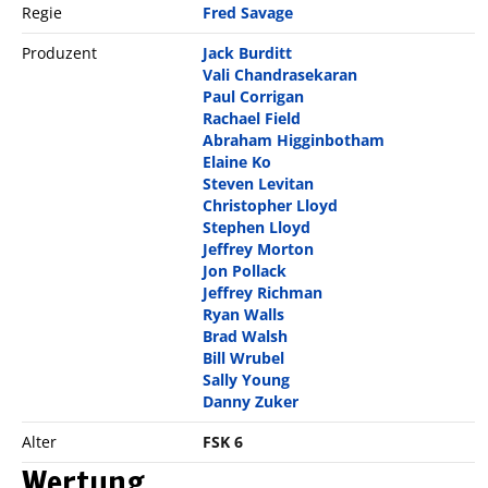
Regie
Fred Savage
Produzent
Jack Burditt
Vali Chandrasekaran
Paul Corrigan
Rachael Field
Abraham Higginbotham
Elaine Ko
Steven Levitan
Christopher Lloyd
Stephen Lloyd
Jeffrey Morton
Jon Pollack
Jeffrey Richman
Ryan Walls
Brad Walsh
Bill Wrubel
Sally Young
Danny Zuker
Alter
FSK 6
Wertung