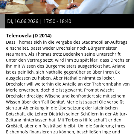
Di, 16.06.2026 | 17:50 - 18:40
Telenovela
(D 2014)
Dass Thomas sich in die Vergabe des Stadtmobiliar-Auftrags
einschaltet, passt weder Drechsler noch Bürgermeister
Naumann. Als Thomas trotz Bedenken seine Unterschrift
unter den Vertrag setzt, wird ihm zu spät klar, dass Drechsler
ihn mit Wissen des Bürgermeisters ausgetrickst hat. Ariane
ist es peinlich, sich Nathalie gegenüber so über ihren Ex
ausgelassen zu haben. Aber Nathalie nimmt es locker.
Drechsler will weiterhin die Anteile an der Trabrennbahn von
Merle erwerben, doch die ist gewarnt. Prompt wäscht
Drechsler dreckige Wäsche und konfrontiert sie mit seinem
Wissen über den 'Fall Benita'. Merle ist sauer! Ole verbeißt
sich zur Ablenkung in die Übersetzung der lateinischen
Botschaft, die Lehrer Dietrich seinen Schülern in der Abitur-
Zeitung hinterlassen hat. Mit Torbens Hilfe schafft er den
Großteil, aber ein Resträtsel bleibt. Um die Sanierung ihres
Eichenhofs finanzieren zu können, beschließen Inge und