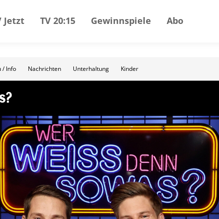
 Jetzt
TV 20:15
Gewinnspiele
Abo
 / Info
Nachrichten
Unterhaltung
Kinder
s?