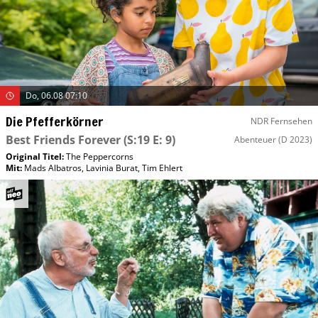
Do, 06.08 07:10
Die Pfefferkörner
NDR Fernsehen
Best Friends Forever
(S:19 E: 9)
Abenteuer
(D 2023)
Original Titel:
The Peppercorns
Mit
:
Mads Albatros
,
Lavinia Burat
,
Tim Ehlert