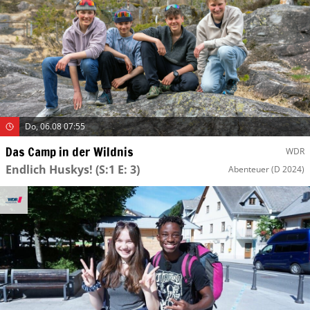
Do, 06.08 07:55
Das Camp in der Wildnis
WDR
Endlich Huskys!
(S:1 E: 3)
Abenteuer
(D 2024)