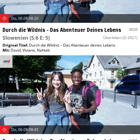
Do, 06.08 08:20
Durch die Wildnis – Das Abenteuer Deines Lebens
WDR
Slowenien
(S:6 E: 5)
Überleben
(D 2021)
Original Titel:
Durch die Wildnis – Das Abenteuer deines Lebens
Mit
:
David
,
Viviane
,
Nahtab
Do, 06.08 08:45