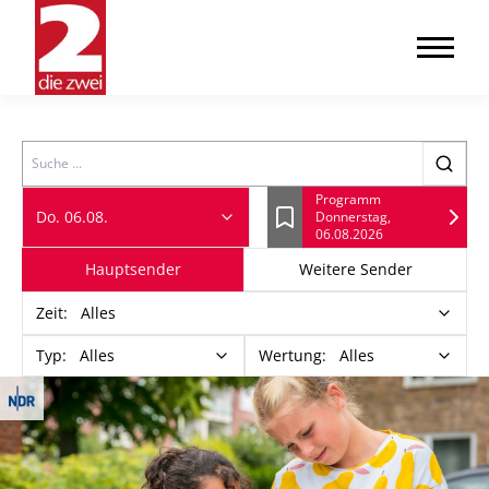
Search
Programm
Do. 06.08.
Donnerstag,
Lesezeichen
06.08.2026
Hauptsender
Weitere Sender
Zeit
:
Alles
Typ
:
Alles
Wertung
:
Alles