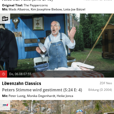
Original Titel:
The Peppercorns
Mit
:
Mads Albatros
,
Kim Josephine Biebow
,
Lotta Joe Bätzel
Do, 06.08 07:55
Löwenzahn Classics
ZDF Neo
Peters Stimme wird gestimmt
(S:24 E: 4)
Bildung
(D 2004)
Mit
:
Peter Lustig
,
Monika Degenhardt
,
Heike Jonca