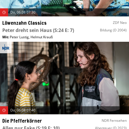
Do, 06.08 07:30
Löwenzahn Classics
ZDF Neo
Peter dreht sein Haus
(S:24 E: 7)
Bildung
(D 2004)
Mit
:
Peter Lustig
,
Helmut Krauß
Do, 06.08 07:40
Die Pfefferkörner
NDR Fernsehen
Alles nur Fake
(S:19 E: 10)
Abenteuer
(D 2023)